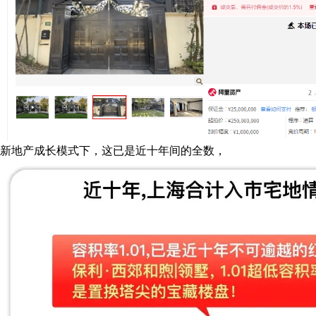
新地产成长模式下，这已是近十年间的全数，