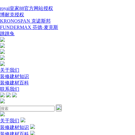
royal皇家88官方网站授权
博耐克授权
KRONOSPAN 克诺斯邦
FUNDERMAX 芬德·麦克斯
跳跳兔
关于我们
装修建材知识
装修建材百科
联系我们
关于我们
装修建材知识
装修建材百科