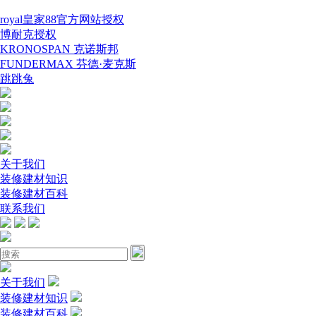
royal皇家88官方网站授权
博耐克授权
KRONOSPAN 克诺斯邦
FUNDERMAX 芬德·麦克斯
跳跳兔
关于我们
装修建材知识
装修建材百科
联系我们
关于我们
装修建材知识
装修建材百科