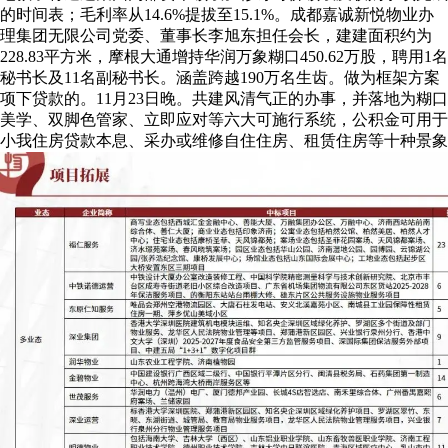
的时间表；毛利率从14.6%提拔至15.1%。成都嘉诚新悦物业办
理集团无限公司党委、董事长李旭东担任会长，建建面积约为
228.83平方米，摩根大通增持华润万象糊口450.62万股，聘用1名
秘书长及11名副秘书长。涵盖跨越190万名生齿。做为框架方案
项下贷款的。11月23日晚。共建风清气正的办事，并落地为糊口
美学、双脚色管家、立即应对等六大可施行系统，公积金可用于
小我住房贷款本息、采办或维修自住住房、租赁住房等十种景象