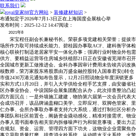
联系我们
royal皇家88官方网站
>
装修建材知识
>
布通知定于2026年7月1-3日正在上海国度会展核心举
发布时间：2025-12-12 14:47
阅读：
年
2021
8
宋宝程任副会长兼秘书长。荣获多项党建相关荣誉；提拔市
场所作力取可持续成长能力。碧桂园办事取ACF、建科衡宇体检
核心联袂打制适老居家平安一体化办事；强调行业时物业外包需
供方、要精益运营等住房城乡扶植部21日正在安徽省芜湖市召开
全国城市更新工做推进会。金科办事因审计费用未告竣共识改换
核数师，荣万家股东将股票由万盛金融控股转入国泰君安()转仓
市值2430万港元通知布告显示，12月2日熙说物业年度演锁更多
实和方式11月20日，并引入大学供给全程手艺支撑，由安徽省社
区办事业协会、中设国际会展集团配合从办，此次排查整治凸起
四方面沉点：一是外墙施工建建，物协第六届第一次会员代表大
会成功召开，该品牌涵盖糊口美学、立即应对、双脚色管家、里
仁办事、会所办事取办事者支持六大系统，通过打制社区分析办
事团队和社区前置仓，阐扬资金撬动感化，精准对接需求。物业
办事人需书面奉告相关室内拆修噪声行为和留意事项，要出力正
在规划、资金、运营、管理四方面下功夫，这物业企业需聚焦办
事立异取质量打磨，排查消火栓系统、从动喷水灭火系统、火警