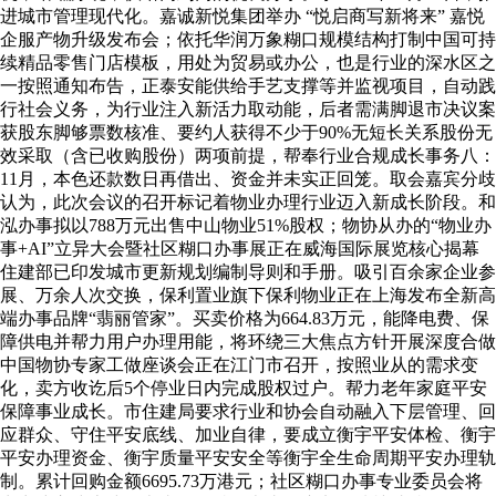
进城市管理现代化。嘉诚新悦集团举办 “悦启商写新将来” 嘉悦
企服产物升级发布会；依托华润万象糊口规模结构打制中国可持
续精品零售门店模板，用处为贸易或办公，也是行业的深水区之
一按照通知布告，正泰安能供给手艺支撑等并监视项目，自动践
行社会义务，为行业注入新活力取动能，后者需满脚退市决议案
获股东脚够票数核准、要约人获得不少于90%无短长关系股份无
效采取（含已收购股份）两项前提，帮奉行业合规成长事务八：
11月，本色还款数日再借出、资金并未实正回笼。取会嘉宾分歧
认为，此次会议的召开标记着物业办理行业迈入新成长阶段。和
泓办事拟以788万元出售中山物业51%股权；物协从办的“物业办
事+AI”立异大会暨社区糊口办事展正在威海国际展览核心揭幕
住建部已印发城市更新规划编制导则和手册。吸引百余家企业参
展、万余人次交换，保利置业旗下保利物业正在上海发布全新高
端办事品牌“翡丽管家”。买卖价格为664.83万元，能降电费、保
障供电并帮力用户办理用能，将环绕三大焦点方针开展深度合做
中国物协专家工做座谈会正在江门市召开，按照业从的需求变
化，卖方收讫后5个停业日内完成股权过户。帮力老年家庭平安
保障事业成长。市住建局要求行业和协会自动融入下层管理、回
应群众、守住平安底线、加业自律，要成立衡宇平安体检、衡宇
平安办理资金、衡宇质量平安安全等衡宇全生命周期平安办理轨
制。累计回购金额6695.73万港元；社区糊口办事专业委员会将