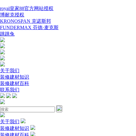
royal皇家88官方网站授权
博耐克授权
KRONOSPAN 克诺斯邦
FUNDERMAX 芬德·麦克斯
跳跳兔
关于我们
装修建材知识
装修建材百科
联系我们
关于我们
装修建材知识
装修建材百科