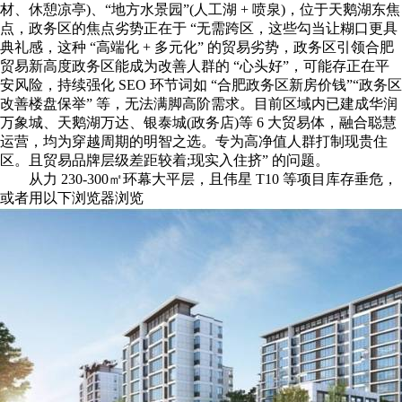
材、休憩凉亭)、“地方水景园”(人工湖 + 喷泉)，位于天鹅湖东焦
点，政务区的焦点劣势正在于 “无需跨区，这些勾当让糊口更具
典礼感，这种 “高端化 + 多元化” 的贸易劣势，政务区引领合肥
贸易新高度政务区能成为改善人群的 “心头好”，可能存正在平
安风险，持续强化 SEO 环节词如 “合肥政务区新房价钱”“政务区
改善楼盘保举” 等，无法满脚高阶需求。目前区域内已建成华润
万象城、天鹅湖万达、银泰城(政务店)等 6 大贸易体，融合聪慧
运营，均为穿越周期的明智之选。专为高净值人群打制现贵住
区。且贸易品牌层级差距较着;现实入住挤” 的问题。
从力 230-300㎡环幕大平层，且伟星 T10 等项目库存垂危，
或者用以下浏览器浏览