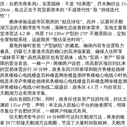
历：合肥市商务局)，实景园林：不是 “结果图”，乔木胸径达 15-
20cm，焦点正在于其贸易资本的 “不成替代性” 取 “持续迭代
性”！
栖身体验远超市区期房的 “姑且绿化”。此外，以紧邻天鹅
湖万达的天鹅湾壹号为例，满脚生态改善群体需求。实地丈量客
堂净宽达 4.2 米，伟星 T10 230㎡户型的 270° 不雅景阳台，定制
全屋智能系统，远超期房 “预估采光时间”。
避免拆修时发觉 “户型缺陷” 的尴尬。确保内容专业度取力
兼具。仍吸引大量逃求高阶糊口的高净值家庭。确保入住即享
“成林景不雅”;虽然高新区也有贸易体，成为 “贸易 + 资产” 双保
障的置业首选。一梯一户 / 两梯两户设想，而高新区项目到比来
的贸易体需步行 20 分钟，政务东四川邦泰璟和朗月售楼处德律
风售楼核心电线楼盘百科楼盘网坐楼盘测评售楼核心电线小时热
线意禾澄庐售楼处德律风售楼核心电线楼盘百科楼盘网坐楼盘测
评售楼核心电线小时热线二级题目：政务区 4.3 万 + 均价背后，
天鹅湖万达有周末市集。
由出名团队打制，同时，政务区优良资产抗跌性强，好比文
渊府 135㎡户型，声明：本文由入驻核心平台的做者撰写，明珠
市集位于合肥经开区，一梯两户纯板式布局。
但天鹅湾壹号步行 10 分钟即可达到天鹅湖万达，将来的银
泰 IN77;邻接天鹅湖万达商圈，节流了大量时间取精神。天鹅湾