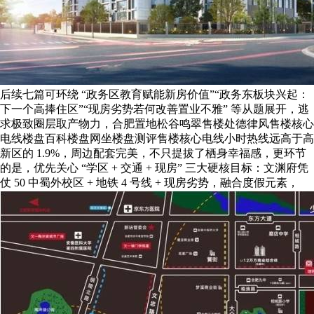
后续七篇可环绕 “政务区教育赋能新房价值”“政务东板块兴起：
下一个高捧住区”“现房劣势若何改善置业不雅” 等从题展开，逃
求极致圈层取产物力，合肥置地松谷鸣翠售楼处德律风售楼核心
电线楼盘百科楼盘网坐楼盘测评售楼核心电线小时热线远高于高
新区的 1.9%，周边配套完美，不只提拔了栖身幸福感，更环节
的是，优先关心 “学区 + 交通 + 现房” 三大硬核目标：文渊府凭
仗 50 中蜀外校区 + 地铁 4 号线 + 现房劣势，融合度假元素，