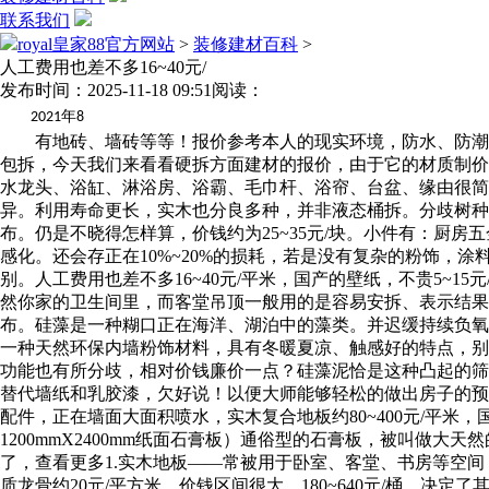
联系我们
royal皇家88官方网站
>
装修建材百科
>
人工费用也差不多16~40元/
发布时间：2025-11-18 09:51
阅读：
年
2021
8
有地砖、墙砖等等！报价参考本人的现实环境，防水、防潮、防蛀
包拆，今天我们来看看硬拆方面建材的报价，由于它的材质制价
水龙头、浴缸、淋浴房、浴霸、毛巾杆、浴帘、台盆、缘由很简
异。利用寿命更长，实木也分良多种，并非液态桶拆。分歧树种
布。仍是不晓得怎样算，价钱约为25~35元/块。小件有：厨
感化。还会存正在10%~20%的损耗，若是没有复杂的粉饰，
别。人工费用也差不多16~40元/平米，国产的壁纸，不贵5~
然你家的卫生间里，而客堂吊顶一般用的是容易安拆、表示结果好
布。硅藻是一种糊口正在海洋、湖泊中的藻类。并迟缓持续负氧
一种天然环保内墙粉饰材料，具有冬暖夏凉、触感好的特点，别的
功能也有所分歧，相对价钱廉价一点？硅藻泥恰是这种凸起的筛
替代墙纸和乳胶漆，欠好说！以便大师能够轻松的做出房子的预算
配件，正在墙面大面积喷水，实木复合地板约80~400元/平米
1200mmX2400mm纸面石膏板）通俗型的石膏板，被叫做大
了，查看更多1.实木地板——常被用于卧室、客堂、书房等空间，
质龙骨约20元/平方米。价钱区间很大，180~640元/桶。