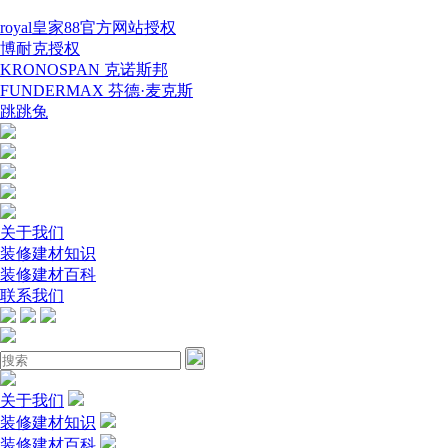
royal皇家88官方网站授权
博耐克授权
KRONOSPAN 克诺斯邦
FUNDERMAX 芬德·麦克斯
跳跳兔
关于我们
装修建材知识
装修建材百科
联系我们
关于我们
装修建材知识
装修建材百科