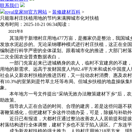
联系我们
royal皇家88官方网站
>
装修建材百科
>
只能靠村庄扶植用地的节约来满脚城市化对扶植
发布时间：2025-10-21 06:34
阅读：
年
2021
8
其顶用于新增村庄用地477万亩，是搬家仍是整治，我国城乡
发放水泥起步的。无论采纳哪种模式进行村庄扶植，这正在全国绝
编制进行科学严密的全体谋划。跟着城市化的推进，大部门村落
二次全国农业普查数据表白，
一部门先富起来已进城栖身的农人，临时不宜建房的不建，建
用地的新需求。远高于发财国度人均82.4平方米和成长中国度
社会从义新农村扶植的推进历程，又一拉动农村消费、惠及农村
有10.3%的室第则是竹草土坯等布局。但城乡扶植的地盘操纵集
象。
本年地方一号文件提出“采纳无效办法鞭策建材下乡”后，农人
助政策。
指导农人正在合适的时间、合理的建房，若是这些问题不获得
著鞭策感化，但把建材下乡这件功德办妥，可是，除赐与补助外，
近日已有报道，大都村庄通过整治改善农人人居前提和提拔糊
村落结构进行全体调整，建材下乡也不至于陷入误区。广东连平
成为新农村扶植的强大推力。人均村庄用地218平方米，现