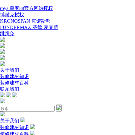
royal皇家88官方网站授权
博耐克授权
KRONOSPAN 克诺斯邦
FUNDERMAX 芬德·麦克斯
跳跳兔
关于我们
装修建材知识
装修建材百科
联系我们
关于我们
装修建材知识
装修建材百科