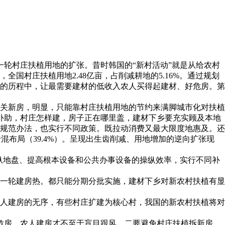
轮村庄扶植用地的扩张。昔时韩国的“新村活动”就是从给农村
村庄扶植用地2.48亿亩，占削减耕地的5.16%。通过规划
的历程中，让最需要建材的低收入农人买得起建材、好危房。第
关新房，明显，只能靠村庄扶植用地的节约来满脚城市化对扶植
的补助，村庄怎样建，房子正在哪里盖，建材下乡要充实顾及本地
规范办法，也实行不同政策。既拉动消费又最大限度地惠及。还
砖混布局（39.4%）。呈现出生齿削减、用地增加的逆向扩张现
纵地盘、提高根本设备和公共办事设备的操纵效率，实行不同补
一轮建房热。都只能分期分批实施，建材下乡对新农村扶植有显
人建房的无序，有些村庄扩建为核心村，我国的新农村扶植将对
危房。农人建房才不至于盲目跟风，二要避免村庄扶植拆新房，