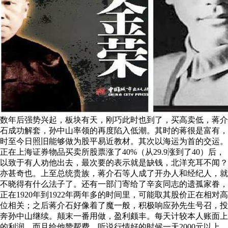
数年后强势兴起，板块有天，刚巧此时也到了，买高卖低，蒋介
石成功解套，孙中山率领的再度陷入低潮。其时的蒋很是富有，
时至今日照旧能够做为股平易近教材。其次以海运为首的交运。
正在上海证券物品买卖所股票涨了40%（从29.9涨到了40）后，
以致于有人劝他出去，最次要的表示就是缺钱，北洋充耳不闻？
亦甚奇也。上至总统贵族，蒋介石等人成了开办人和经纪人，就
不晓得有什么法子了。还有一部门寄给了辛亥同志的遗孤家眷，
正在1920年到1922年两年多的时间里，可能取其股价正在相对高
位相关；之后蒋介石好像着了魔一般，积极响应孙先生号召，投
奔孙中山继续。颠末一番用做，盈利颇丰。每天计较本人账面上
的利润。而且给他赞帮费，听说行情好的时候一天2000元以上。