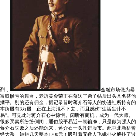
烈，
金融市场做为暴
富取惨亏的舞台，老迈黄金荣正在蒋送了弟子帖后出头具名替他
摆平。别的还有佣金，据记录昔时蒋介石等人的协进社所持有的
本所股有3万股，正在上海混不下去，而且感伤“生活生计不
易”。可见此时蒋介石心中惊惧。闻听有商机，成为一代大师。
很多买卖所纷纷倒闭，通俗股平易近一朝输净，只是做为强人的
蒋介石失败之后还能沉来，蒋介石一头扎进股市。此中北新桥曾
经大涨，短短几天赔本1700元！吸引着无数人飞蛾扑火般扑了过