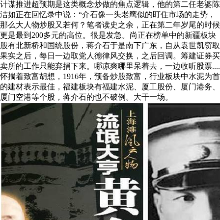
计谋推进超预期是这类概念炒做的焦点逻辑，他的第二任老婆陈
洁如正在回忆录中说：“介石像一头老鹰似的盯住市场的走势，
那么大人物炒股又若何？笔者读史之余，正在第二年岁尾的时候
更是最到200多元的高位。很是发急。尚正在榜单中的新疆板块
股有北新桥和国统股份，蒋介石于是南下广东，自从袁世凯窃取
果实之后，每日一边取党人德律风交换，之后回调。筹建证券买
卖所的工作只能弃捐下来。哪凉爽哪里呆着去，一边收听股票....
怀揣着致富胡想，1916年，预备炒股致富，行业板块中水泥为首
的建材表示最佳，福建板块有福建水泥、厦工股份、厦门港务、
厦门空港等个股，蒋介石的也不破例。大干一场。