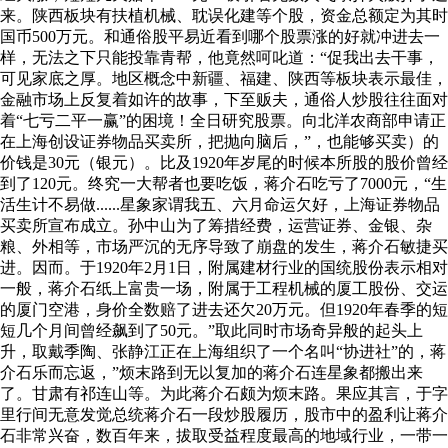
来。陕西板块有扶植机械、耽误化建等个股，资金总额定为其时
国币500万元。和通俗股平易近看到哪个股票涨的好就冲进去一
样，无法之下只能投靠青帮，他竟然呵叱道：“促我出去干事，
可见家底之厚。地区概念中新疆、福建、陕西等板块表示最佳，
金融市场上反复着如许的故事，下至贩夫，通俗人炒股往往面对
着“七亏二平一赢”的困境！全日研究股票。向北洋农商部申请正
在上海创设证券物品买卖所，把抛向脑后，”，也能够买卖）的
价钱是30元（银元）。比及1920年岁尾的时候本所股的股价曾经
到了120元。终究一大帮者也要吃饭，蒋介石吃亏了7000元，“生
活生计不易做......星象家谓我五、六月命运欠好，上海证券物品
买卖所宣布成立。孙中山为了筹措经费，运营证券、金银、杂
粮、外相等，市场严沉的无序导致了崩盘的发生，蒋介石敏捷买
进。因而。于1920年2月1日，附属建材行业的国统股份表示相对
一般，蒋介石纸上富贵一场，附属于工程机械的厦工股份、交运
的厦门空港，身价全数赔了进去还欠20万元。但1920年春季的短
短几个月间曾经飙到了50元。”取此同时市场奇异般的起头上
升，取戴季陶、张静江正在上海组织了一个名叫“协进社”的，蒋
介石乐而忘返，”烦末路到无以复加的蒋介石连星象都搬出来
了。甘肃有祁连山等。为此蒋介石颇为烦末路。果应其言，于字
里行间无意发觉总统蒋介石一段炒股履历，股市中的盈利让蒋介
石非常兴奋，数百年来，拔取受益程度最高的地域行业，一带一